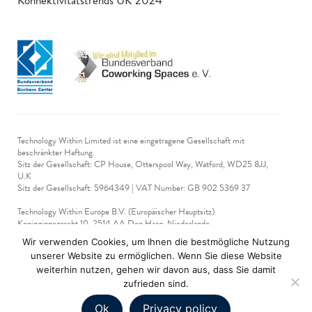
Konnektivitätstrends UK 2024
Technology Within Limited ist eine eingetragene Gesellschaft mit
beschränkter Haftung.
Sitz der Gesellschaft: CP House, Otterspool Way, Watford, WD25 8JJ,
U.K
​Sitz der Gesellschaft: 5964349 | VAT Number: GB 902 5369 37
Technology Within Europe B.V. (Europäischer Hauptsitz)
Koninginnegracht 10, 2514 AA Den Haag, Niederlande
Steuernummer: NL 865 425 140 B01
Wir verwenden Cookies, um Ihnen die bestmögliche Nutzung
KVK-nummer 90712714
unserer Website zu ermöglichen. Wenn Sie diese Website
weiterhin nutzen, gehen wir davon aus, dass Sie damit
technologywithin © 2019-2026. Alle Rechte vorbehalten.
zufrieden sind.
Ok
Privacy policy