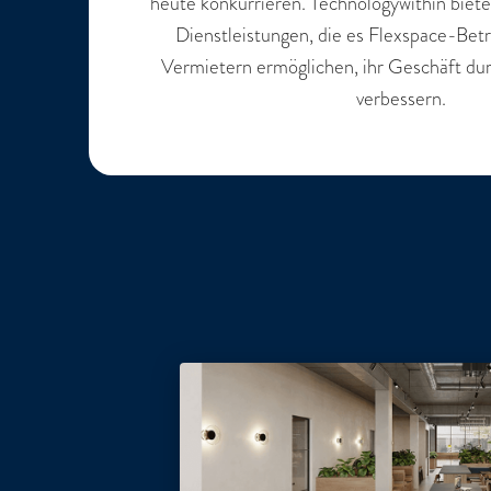
heute konkurrieren. Technologywithin biet
Dienstleistungen, die es Flexspace-Be
Vermietern ermöglichen, ihr Geschäft dur
verbessern.