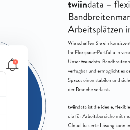
twiin
data – flex
Bandbreitenma
Arbeitsplätzen 
Wie schaffen Sie ein konsiste
Ihr Flexspace-Portfolio in ve
Unser
twiin
data-Bandbreitenm
verfügbar und ermöglicht es d
Spaces einen stabilen und sich
der Branche verlässt.
twiin
data ist die ideale, flex
die für Arbeitsbereiche mit m
Cloud-basierte Lösung kann in