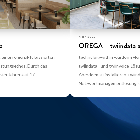
Mar 2023
a
OREGA – twiindata a
t einer regional-fokussierten
technologywithin wurde im Her
istungsethos. Durch das
twiindata– und twiinvoice-Lös
vier Jahren auf 17…
Aberdeen zu installieren. twiind
Netzwerkmanagementlösung, 