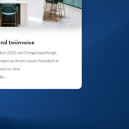
nd twiinvoice
bst 2022 von Orega beauftragt,
ungen an ihrem neuen Standort in
ata ist eine
die…