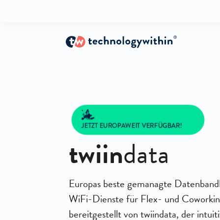
JETZT EUROPAWEIT VERFÜGBAR!
twiin
data
Europas beste gemanagte Datenbandb
WiFi-Dienste für Flex- und Coworkin
bereitgestellt von twiindata, der intuit