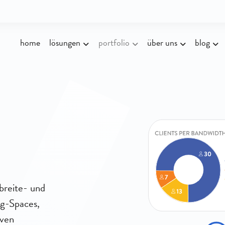
home
lösungen
portfolio
über uns
blog
reite- und
g-Spaces,
iven