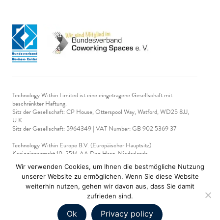
Technology Within Limited ist eine eingetragene Gesellschaft mit
beschränkter Haftung.
Sitz der Gesellschaft: CP House, Otterspool Way, Watford, WD25 8JJ,
U.K
​Sitz der Gesellschaft: 5964349 | VAT Number: GB 902 5369 37
Technology Within Europe B.V. (Europäischer Hauptsitz)
Koninginnegracht 10, 2514 AA Den Haag, Niederlande
Steuernummer: NL 865 425 140 B01
Wir verwenden Cookies, um Ihnen die bestmögliche Nutzung
KVK-nummer 90712714
unserer Website zu ermöglichen. Wenn Sie diese Website
weiterhin nutzen, gehen wir davon aus, dass Sie damit
technologywithin © 2019-2026. Alle Rechte vorbehalten.
zufrieden sind.
Ok
Privacy policy