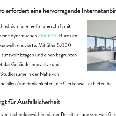
ro erfordert eine hervorragende Internetanb
ed sich für eine Partnerschaft mit
es seine dynamischen
Elm Yard
-Büros im
kenwell
renovierte. Mit über 5.000
 auf zwölf Etagen und einen begrünten
tet das Gebäude innovative und
d Studioräume in der Nähe von
nd allen Annehmlichkeiten, die
Clerkenwell
zu bieten hat.
gt für Ausfallsicherheit
g von
technologywithin
mit der Bereitstellung von zwei Glas