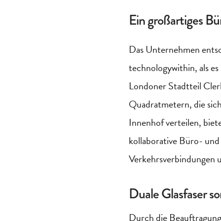
Ein großartiges Bü
Das Unternehmen entschi
t
echnologywithin
, als 
Londoner Stadtteil
Cler
Quadratmetern, die sich
Innenhof verteilen, bie
kollaborative Büro- un
Verkehrsverbindungen u
Duale Glasfaser sor
Durch die Beauftragun