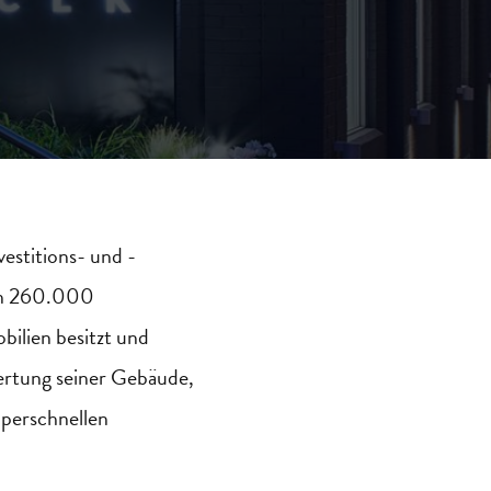
estitions- und -
n 26
0.000
lien besitzt und
wertung seiner Gebäude,
superschnellen