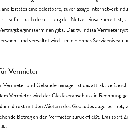
tland
Estates
eine belastbare, zuverlässige Internetverbind
te – sofort nach dem Einzug der Nutzer einsatzbereit ist, so
Vertragsbeginnsterminen
gibt. Das
twiindata
Vermietersyst
berwacht und verwaltet wird, um ein hohes Serviceniveau u
für Vermieter
ür Vermieter und Gebäudemanager ist das attraktive Gesc
m Vermieter wird der Glasfaseranschluss in Rechnung gest
dann direkt mit den
Mietern
des Gebäudes abgerechnet, w
ehende Betrag an den Vermieter zurückfließt. Das spart Ze
elle.