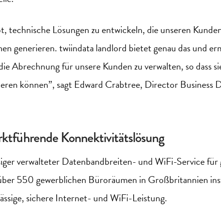
t, technische Lösungen zu entwickeln, die unseren Kunden 
men generieren.
twiindata
landlord
bietet genau das und erm
ie Abrechnung für unsere Kunden zu verwalten, so dass sie 
ieren können”, sagt Edward
Crabtree
,
Director
Business D
rktführende
Konnektivitätslösung
assiger verwalteter Datenbandbreiten- und WiFi-Service fü
 über
5
50 gewerblichen Büroräumen in Großbritannien insta
lässige, sichere Internet- und WiFi-Leistung.