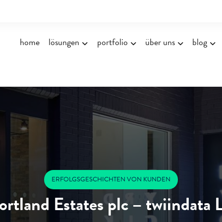
home
lösungen
portfolio
über uns
blog
ERFOLGSGESCHICHTEN VON KUNDEN
ortland Estates plc – twiindata 