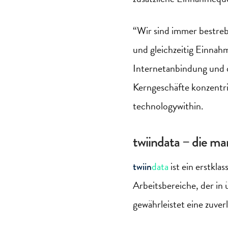
“Wir sind immer bestreb
und gleichzeitig Einnah
Internetanbindung und d
Kerngeschäfte konzentr
technologywithin
.
twiindata
– die ma
data
ist ein erstkl
twiin
Arbeitsbereiche, der in
gewährleistet eine zuver