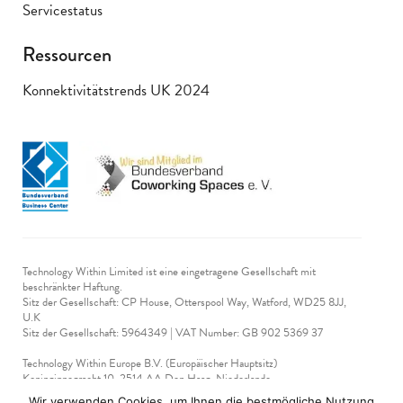
Servicestatus
Ressourcen
Konnektivitätstrends UK 2024
Technology Within Limited ist eine eingetragene Gesellschaft mit
beschränkter Haftung.
Sitz der Gesellschaft: CP House, Otterspool Way, Watford, WD25 8JJ,
U.K
​Sitz der Gesellschaft: 5964349 | VAT Number: GB 902 5369 37
Technology Within Europe B.V. (Europäischer Hauptsitz)
Koninginnegracht 10, 2514 AA Den Haag, Niederlande
Steuernummer: NL 865 425 140 B01
Wir verwenden Cookies, um Ihnen die bestmögliche Nutzung